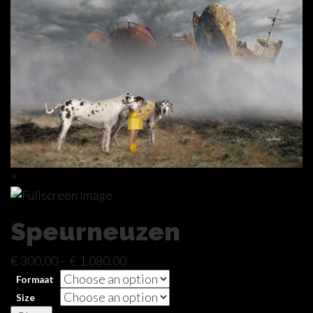
×
Speurneuzen
€
300,00
–
€
1.080,00
Formaat
Size