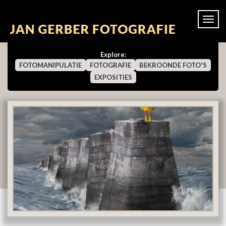
Togg
navi
Explore:
FOTOMANIPULATIE
FOTOGRAFIE
BEKROONDE FOTO'S
EXPOSITIES